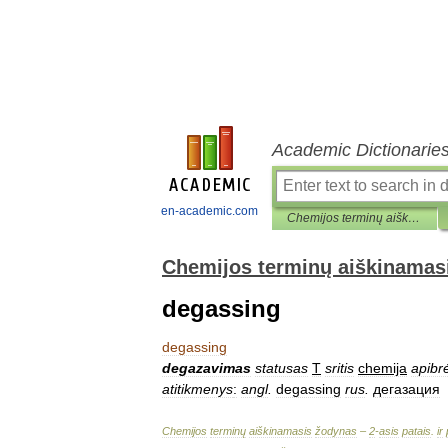
Academic Dictionarie
en-academic.com
Chemijos terminų aiškinamasis žodynas
Chemijos terminų aiškinamas
degassing
degassing
degazavimas
statusas
T
sritis
chemija
apibrė
atitikmenys
:
angl
.
degassing
rus
.
дегазация
Chemijos
terminų
aiškinamasis
žodynas
–
2
-
asis
patais
.
ir