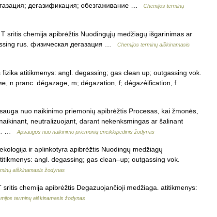
. дегазация; дегазификация; обезгаживание …
Chemijos terminų
T sritis chemija apibrėžtis Nuodingųjų medžiagų išgarinimas ar
degassing rus. физическая дегазация …
Chemijos terminų aiškinamasis
 fizika atitikmenys: angl. degassing; gas clean up; outgassing vok.
е, n pranc. dégazage, m; dégazation, f; dégazéification, f …
psauga nuo naikinimo priemonių apibrėžtis Procesas, kai žmonės,
naikinant, neutralizuojant, darant nekenksmingas ar šalinant
ar… …
Apsaugos nuo naikinimo priemonių enciklopedinis žodynas
kologija ir aplinkotyra apibrėžtis Nuodingų medžiagų
titikmenys: angl. degassing; gas clean–up; outgassing vok.
erminų aiškinamasis žodynas
sritis chemija apibrėžtis Degazuojančioji medžiaga. atitikmenys:
mijos terminų aiškinamasis žodynas