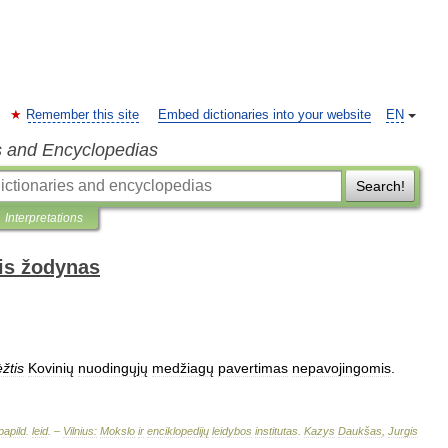
Remember this site
Embed dictionaries into your website
EN
s and Encyclopedias
Search!
Interpretations
is žodynas
žtis
Kovinių
nuodingųjų
medžiagų
pavertimas
nepavojingomis
.
papild
.
leid
. –
Vilnius:
Mokslo
ir
enciklopedijų
leidybos
institutas
.
Kazys
Daukšas
,
Jurgis