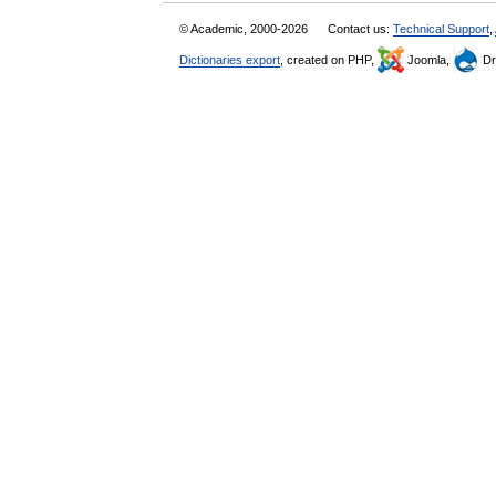
© Academic, 2000-2026
Contact us:
Technical Support
,
Dictionaries export
, created on PHP,
Joomla,
Dr