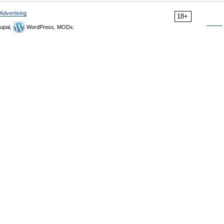
Advertising
18+
upal,
WordPress, MODx.