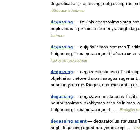
degasification; degassing; outgassing rus
aiškinamasis žodynas
degassing
— fizikinis degazavimas statusas 
nuplovimas tirpikliais. atitikmenys: angl. 
žodynas
degassing
— dujų šalinimas statusas T sritis
Entgasung, f rus. дегазация, f; обезгаживани
Fizikos terminų žodynas
degassing
— degazacija statusas T sritis a
objektai ar vietovė daromi saugūs sugeriant, 
nuodingąsias medžiagas, esančias ant jų 
degassing
— degazavimas statusas T sritis e
neutralizavimas, skaidymas arba šalinimas. a
Entgasung, f rus. дегазация, f …
Ekologijos t
degassing agent
— degazatorius statusas T 
angl. degassing agent rus. дегазатор …
Che