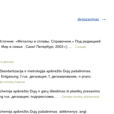
degazavimas
Источник: «Металлы и сплавы. Справочник.» Под редакцией
Мир и семья ; Санкт Петербург, 2003 г.) …
Словарь
cs glossary
tandartizacija ir metrologija apibrėžtis Dujų pašalinimas.
. Entgasung, f rus. дегазация, f; дегазирование, n pranc.
ijos terminų žodynas
hemija apibrėžtis Dujų ir garų išleidimas iš plastikų presavimo
ssing rus. дегазация; подпрессовка …
Chemijos terminų aiškinamasis
hemija apibrėžtis Dujų pašalinimas. atitikmenys: angl.