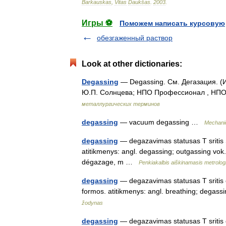
Barkauskas
,
Vitas
Daukšas
.
2003
.
Игры ⚽
Поможем написать курсовую
обезгаженный раствор
Look at other dictionaries:
Degassing
— Degassing. См. Дегазация. (
Ю.П. Солнцева; НПО Профессионал , НПО 
металлургических терминов
degassing
— vacuum degassing …
Mechani
degassing
— degazavimas statusas T sritis S
atitikmenys: angl. degassing; outgassing vok
dégazage, m …
Penkiakalbis aiškinamasis metrolog
degassing
— degazavimas statusas T sritis c
formos. atitikmenys: angl. breathing; dega
žodynas
degassing
— degazavimas statusas T sritis c